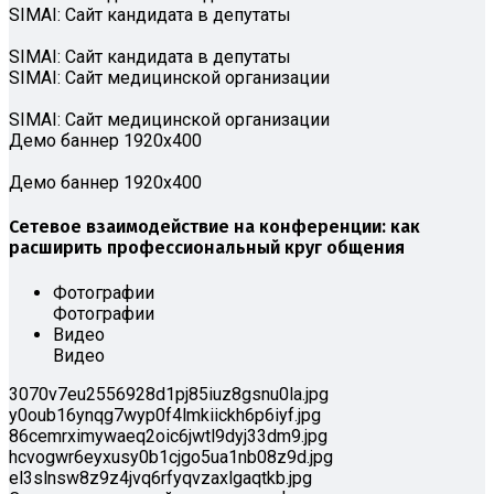
SIMAI: Сайт кандидата в депутаты
SIMAI: Сайт кандидата в депутаты
SIMAI: Сайт медицинской организации
SIMAI: Сайт медицинской организации
Демо баннер 1920х400
Демо баннер 1920х400
Сетевое взаимодействие на конференции: как
расширить профессиональный круг общения
Фотографии
Фотографии
Видео
Видео
3070v7eu2556928d1pj85iuz8gsnu0la.jpg
y0oub16ynqg7wyp0f4lmkiickh6p6iyf.jpg
86cemrximywaeq2oic6jwtl9dyj33dm9.jpg
hcvogwr6eyxusy0b1cjgo5ua1nb08z9d.jpg
el3slnsw8z9z4jvq6rfyqvzaxlgaqtkb.jpg