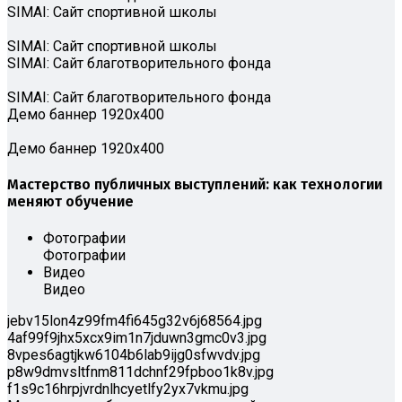
SIMAI: Сайт спортивной школы
SIMAI: Сайт спортивной школы
SIMAI: Сайт благотворительного фонда
SIMAI: Сайт благотворительного фонда
Демо баннер 1920х400
Демо баннер 1920х400
Мастерство публичных выступлений: как технологии
меняют обучение
Фотографии
Фотографии
Видео
Видео
jebv15lon4z99fm4fi645g32v6j68564.jpg
4af99f9jhx5xcx9im1n7jduwn3gmc0v3.jpg
8vpes6agtjkw6104b6lab9ijg0sfwvdv.jpg
p8w9dmvsltfnm811dchnf29fpboo1k8v.jpg
f1s9c16hrpjvrdnlhcyetlfy2yx7vkmu.jpg