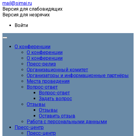
mail@simai.ru
Версия для слабовидящих
Версия для незрячих
Войти
О конференции
О конференции
О конференции
Пресс-релиз
Организационный комитет
Организаторы и информационные партнёры
Места проведения
Вопрос-ответ
Вопрос-ответ
Задать вопрос
Отзывы
Отзывы
Оставить отзыв
Работа с персональными данными
Пресс-центр
Пресс-центр